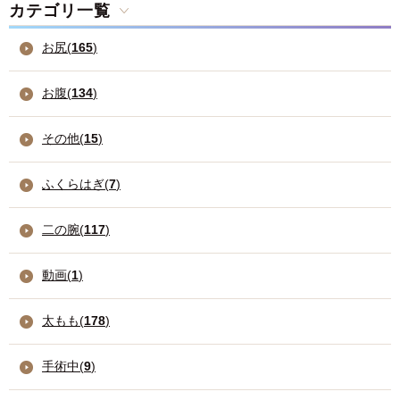
カテゴリ一覧
お尻(
165
)
お腹(
134
)
その他(
15
)
ふくらはぎ(
7
)
二の腕(
117
)
動画(
1
)
太もも(
178
)
手術中(
9
)