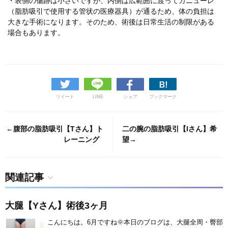
・表側の傷跡は小さいですが、内側は広範囲に渡ってカニューレ
（脂肪吸引で使用する管状の医療器具）が通るため、体の負担は
大きな手術になります。そのため、術後は日常生活の制限がある
場合もあります。
ツイート
LINE
シェア
ブックマーク
←腹部の脂肪吸引【Tさん】ト
二の腕の脂肪吸引【Iさん】希
レーニング
望→
関連記事
大腿【Yさん】術後3ヶ月
こんにちは。6月ですね🌞本日のブログは、大腿全周・臀部