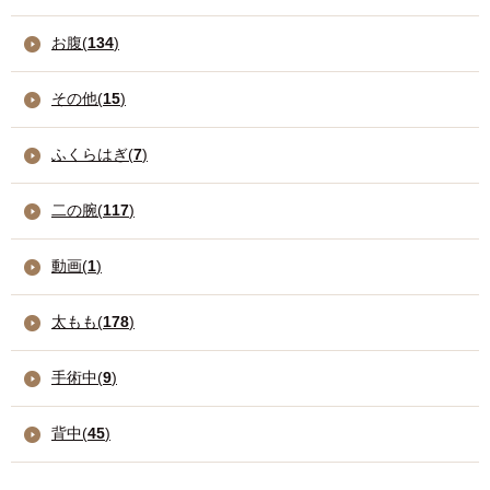
お腹(
134
)
その他(
15
)
ふくらはぎ(
7
)
二の腕(
117
)
動画(
1
)
太もも(
178
)
手術中(
9
)
背中(
45
)