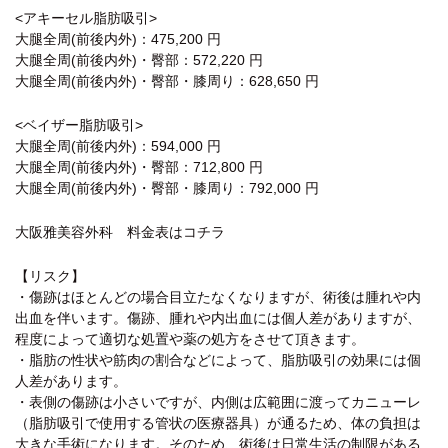
<アキーセル脂肪吸引>
大腿全周(前後内外)：475,200 円
大腿全周(前後内外)・臀部：572,220 円
大腿全周(前後内外)・臀部・膝周り：628,650 円
<ベイザー脂肪吸引>
大腿全周(前後内外)：594,000 円
大腿全周(前後内外)・臀部：712,800 円
大腿全周(前後内外)・臀部・膝周り：792,000 円
大阪雅美容外科 料金表はコチラ
【リスク】
・傷跡はほとんどの場合目立たなくなりますが、術後は腫れや内
出血を伴います。傷跡、腫れや内出血には個人差がありますが、
程度によって適切な処置や薬の処方をさせて頂きます。
・脂肪の性状や筋肉の割合などによって、脂肪吸引の効果には個
人差があります。
・表側の傷跡は小さいですが、内側は広範囲に渡ってカニューレ
（脂肪吸引で使用する管状の医療器具）が通るため、体の負担は
大きな手術になります。そのため、術後は日常生活の制限がある