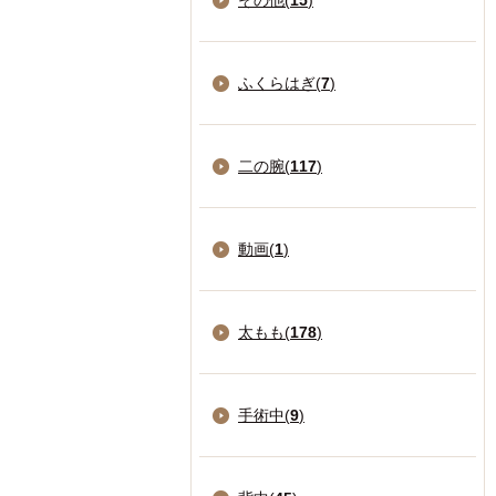
その他(
15
)
ふくらはぎ(
7
)
二の腕(
117
)
動画(
1
)
太もも(
178
)
手術中(
9
)