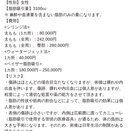
【性別】女性
【脂肪吸引量】3100cc
※ 麻酔や血液量を含まない脂肪のみの量になります。
【費用】
<シリンジ法>
太もも（1カ所）：80,000円
太もも（全周）：242,000円
太もも（全周）、臀部：280,000円
<ウォータージェット法>
1カ所：40,000円
<ベイザー脂肪吸引>
1カ所：180,000円～250,000円
【リスク】
・傷跡はほとんどの場合目立たなくなりますが、術後は腫れや内
出血を伴います。傷跡、腫れや内出血には個人差がありますが、
程度によって適切な処置や薬の処方をさせて頂きます。
・脂肪の性状や筋肉の割合などによって、脂肪吸引の効果には個
人差があります。
・表側の傷跡は小さいですが、内側は広範囲に渡ってカニューレ
（脂肪吸引で使用する管状の医療器具）が通るため、体の負担は
大きな手術になります。そのため、術後は日常生活の制限がある