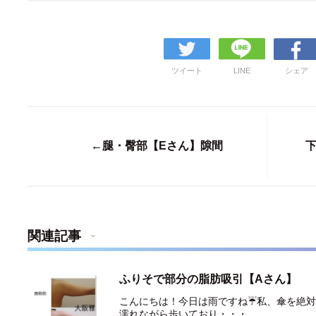
ツイート
LINE
シェア
←腿・臀部【Eさん】隙間
下
関連記事
ふりそで部分の脂肪吸引【Aさん】
こんにちは！今日は雨ですね☔️私、傘を絶
濡れながら歩いており・・・