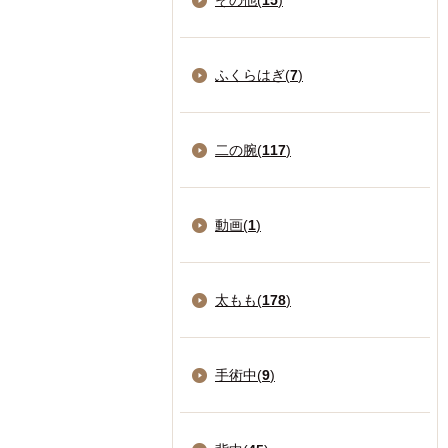
その他(
15
)
ふくらはぎ(
7
)
二の腕(
117
)
動画(
1
)
太もも(
178
)
手術中(
9
)