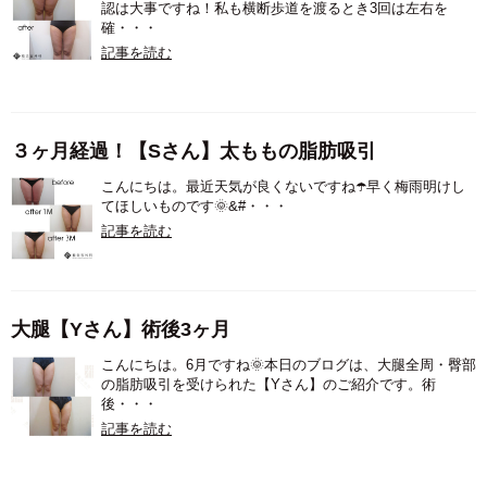
認は大事ですね！私も横断歩道を渡るとき3回は左右を
確・・・
記事を読む
３ヶ月経過！【Sさん】太ももの脂肪吸引
こんにちは。最近天気が良くないですね☂️早く梅雨明けし
てほしいものです🌞&#・・・
記事を読む
大腿【Yさん】術後3ヶ月
こんにちは。6月ですね🌞本日のブログは、大腿全周・臀部
の脂肪吸引を受けられた【Yさん】のご紹介です。術
後・・・
記事を読む