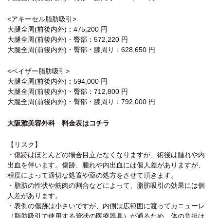
<アキーセル脂肪吸引>
大腿全周(前後内外)：475,200 円
大腿全周(前後内外)・臀部：572,220 円
大腿全周(前後内外)・臀部・膝周り：628,650 円
<ベイザー脂肪吸引>
大腿全周(前後内外)：594,000 円
大腿全周(前後内外)・臀部：712,800 円
大腿全周(前後内外)・臀部・膝周り：792,000 円
大阪雅美容外科 料金表はコチラ
【リスク】
・傷跡はほとんどの場合目立たなくなりますが、術後は腫れや内
出血を伴います。傷跡、腫れや内出血には個人差がありますが、
程度によって適切な処置や薬の処方をさせて頂きます。
・脂肪の性状や筋肉の割合などによって、脂肪吸引の効果には個
人差があります。
・表側の傷跡は小さいですが、内側は広範囲に渡ってカニューレ
（脂肪吸引で使用する管状の医療器具）が通るため、体の負担は