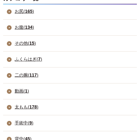
お尻(
165
)
お腹(
134
)
その他(
15
)
ふくらはぎ(
7
)
二の腕(
117
)
動画(
1
)
太もも(
178
)
手術中(
9
)
背中(
45
)