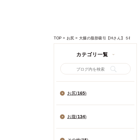
TOP
>
お尻
>
大腿の脂肪吸引【Hさん】５ℓ
カテゴリ一覧
お尻(
165
)
お腹(
134
)