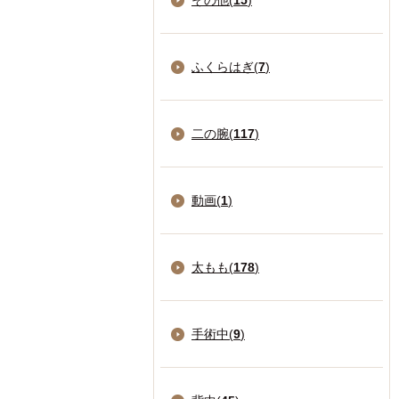
その他(
15
)
ふくらはぎ(
7
)
二の腕(
117
)
動画(
1
)
太もも(
178
)
手術中(
9
)