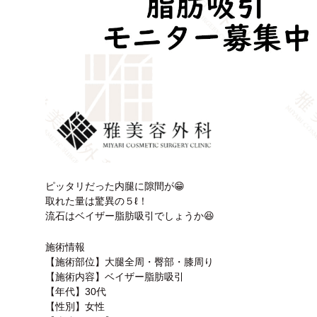
ピッタリだった内腿に隙間が😁
取れた量は驚異の５ℓ！
流石はベイザー脂肪吸引でしょうか😆
施術情報
【施術部位】大腿全周・臀部・膝周り
【施術内容】ベイザー脂肪吸引
【年代】30代
【性別】女性