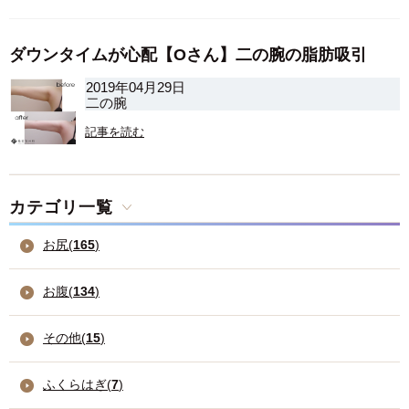
ダウンタイムが心配【Oさん】二の腕の脂肪吸引
2019年04月29日
二の腕
記事を読む
カテゴリ一覧
お尻(
165
)
お腹(
134
)
その他(
15
)
ふくらはぎ(
7
)