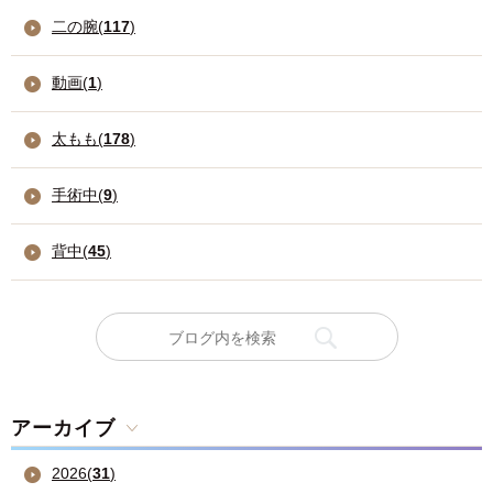
二の腕(
117
)
動画(
1
)
太もも(
178
)
手術中(
9
)
背中(
45
)
アーカイブ
2026
(
31
)