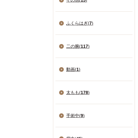
その他(
15
)
ふくらはぎ(
7
)
二の腕(
117
)
動画(
1
)
太もも(
178
)
手術中(
9
)