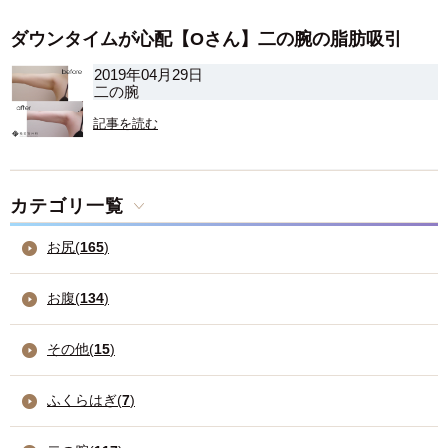
ダウンタイムが心配【Oさん】二の腕の脂肪吸引
2019年04月29日
二の腕
記事を読む
カテゴリ一覧
お尻(
165
)
お腹(
134
)
その他(
15
)
ふくらはぎ(
7
)