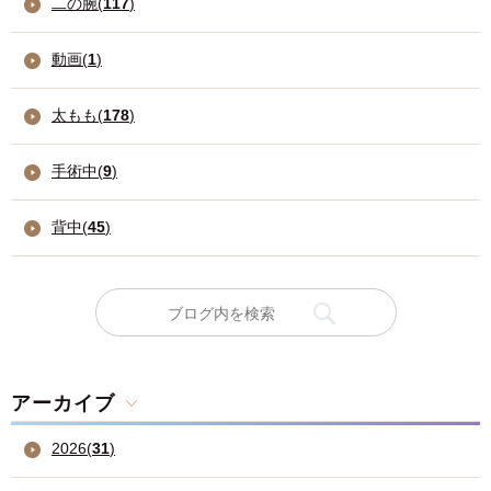
二の腕(
117
)
動画(
1
)
太もも(
178
)
手術中(
9
)
背中(
45
)
アーカイブ
2026
(
31
)