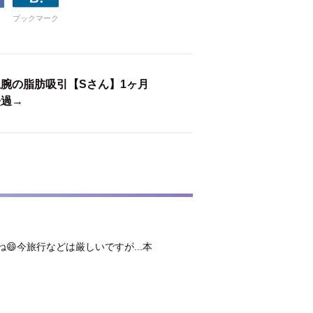
ブックマーク
上腕の脂肪吸引【Sさん】1ヶ月
経過→
😄今旅行などは厳しいですが...本