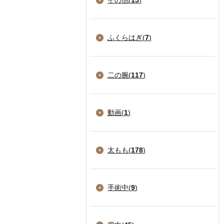
その他(
15
)
ふくらはぎ(
7
)
二の腕(
117
)
動画(
1
)
太もも(
178
)
手術中(
9
)