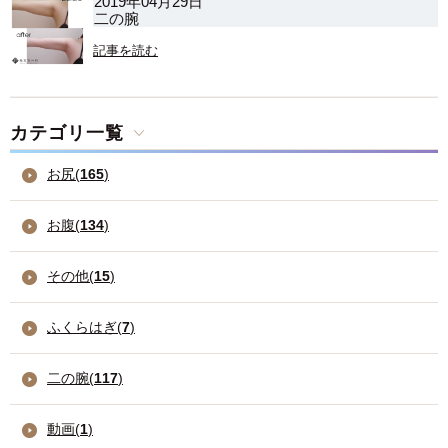
2019年04月29日
二の腕
記事を読む
カテゴリ一覧
お尻(
165
)
お腹(
134
)
その他(
15
)
ふくらはぎ(
7
)
二の腕(
117
)
動画(
1
)