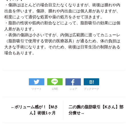
・傷跡はほとんどの場合目立たなくなりますが、術後は腫れや内
出血を伴います。傷跡、腫れや内出血には個人差がありますが、
程度によって適切な処置や薬の処方をさせて頂きます。
・脂肪の性状や筋肉の割合などによって、脂肪吸引の効果には個
人差があります。
・表側の傷跡は小さいですが、内側は広範囲に渡ってカニューレ
（脂肪吸引で使用する管状の医療器具）が通るため、体の負担は
大きな手術になります。そのため、術後は日常生活の制限がある
場合もあります。
ツイート
LINE
シェア
ブックマーク
←ボリューム感が！【Mさ
二の腕の脂肪吸引【Kさん】部
ん】術後1ヶ月
分痩せ→