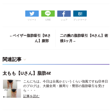
ツイート
LINE
シェア
ブックマーク
←ベイザー脂肪吸引【Mさ
二の腕の脂肪吸引【Hさん】術
ん】腹部
後3ヶ月→
関連記事
太もも【Uさん】脂肪4ℓ
こんにちは。今日は台風かというくらい強風ですね😒本日
のブログは、大腿全周・膝周り・臀部の脂肪吸引を受け
ら・・・
記事を読む