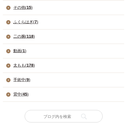
その他(
15
)
ふくらはぎ(
7
)
二の腕(
118
)
動画(
1
)
太もも(
178
)
手術中(
9
)
背中(
45
)