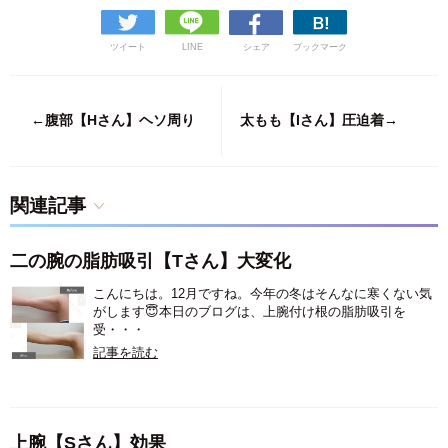
ツイート
LINE
シェア
ブックマーク
←腹部【Hさん】ヘソ周り
太もも【Iさん】圧迫着→
関連記事
二の腕の脂肪吸引【Tさん】大変化
こんにちは。12月ですね。今年の冬はそんなに寒くない気
がします😇本日のブログは、上腕付け根の脂肪吸引を
受・・・
記事を読む
上腕【Sさん】効果