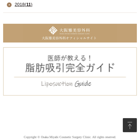
2018
(
11
)
Copyright © Osaka Miyabi Cosmetic Surgery Clinic. All rights reserved.