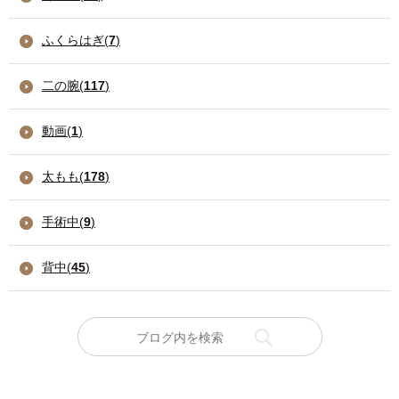
ふくらはぎ(
7
)
二の腕(
117
)
動画(
1
)
太もも(
178
)
手術中(
9
)
背中(
45
)