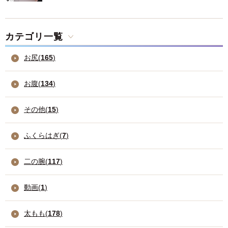
カテゴリ一覧
お尻(
165
)
お腹(
134
)
その他(
15
)
ふくらはぎ(
7
)
二の腕(
117
)
動画(
1
)
太もも(
178
)