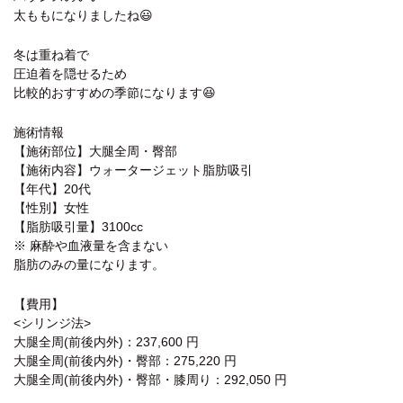
太ももになりましたね😃
冬は重ね着で
圧迫着を隠せるため
比較的おすすめの季節になります😆
施術情報
【施術部位】大腿全周・臀部
【施術内容】ウォータージェット脂肪吸引
【年代】20代
【性別】女性
【脂肪吸引量】3100cc
※ 麻酔や血液量を含まない
脂肪のみの量になります。
【費用】
<シリンジ法>
大腿全周(前後内外)：237,600 円
大腿全周(前後内外)・臀部：275,220 円
大腿全周(前後内外)・臀部・膝周り：292,050 円