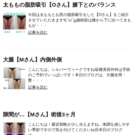
太ももの脂肪吸引【Oさん】膝下とのバランス
今回は太ももとお尻の脂肪吸引をした【Oさん】をご紹介
させていただきます٩( 'ω' )و施術前は膝から下に比べて太も
もが・・・
記事を読む
大腿【Mさん】内側外側
こんにちは。シルバーウィークですね😃雅美容外科は手術
のご予約でいっぱいです！本日のブログは、大腿全周・
臀・・・
記事を読む
隙間が…【Mさん】術後3ヶ月
こんにちは！最近朝晩が少し冷えますね。体調を崩しやす
い季節ですので気を付けてくださいね😣本日のブログ