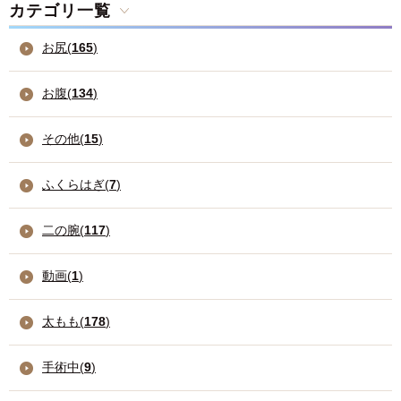
カテゴリ一覧
お尻(
165
)
お腹(
134
)
その他(
15
)
ふくらはぎ(
7
)
二の腕(
117
)
動画(
1
)
太もも(
178
)
手術中(
9
)