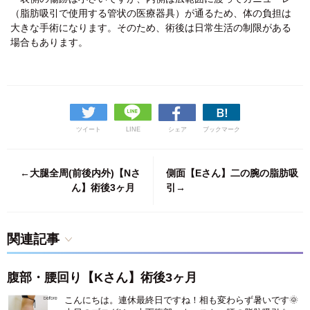
（脂肪吸引で使用する管状の医療器具）が通るため、体の負担は
大きな手術になります。そのため、術後は日常生活の制限がある
場合もあります。
ツイート
LINE
シェア
ブックマーク
←大腿全周(前後内外)【Nさ
側面【Eさん】二の腕の脂肪吸
ん】術後3ヶ月
引→
関連記事
腹部・腰回り【Kさん】術後3ヶ月
こんにちは。連休最終日ですね！相も変わらず暑いです🌞