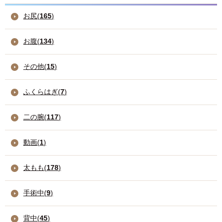
お尻(
165
)
お腹(
134
)
その他(
15
)
ふくらはぎ(
7
)
二の腕(
117
)
動画(
1
)
太もも(
178
)
手術中(
9
)
背中(
45
)