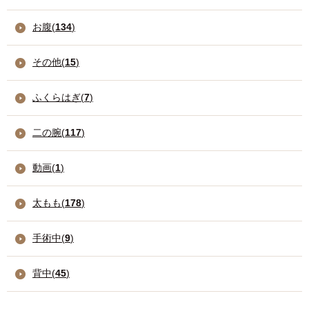
お腹(
134
)
その他(
15
)
ふくらはぎ(
7
)
二の腕(
117
)
動画(
1
)
太もも(
178
)
手術中(
9
)
背中(
45
)