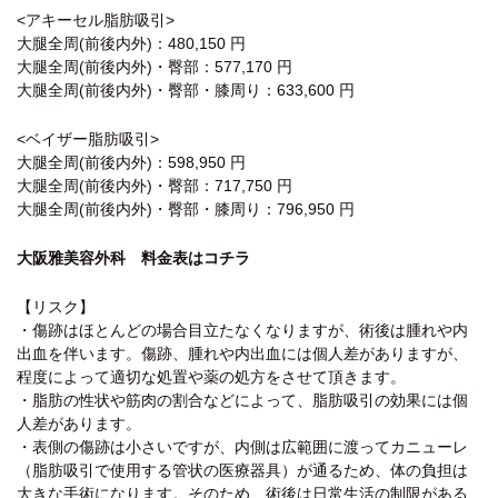
<アキーセル脂肪吸引>
大腿全周(前後内外)：480,150 円
大腿全周(前後内外)・臀部：577,170 円
大腿全周(前後内外)・臀部・膝周り：633,600 円
<ベイザー脂肪吸引>
大腿全周(前後内外)：598,950 円
大腿全周(前後内外)・臀部：717,750 円
大腿全周(前後内外)・臀部・膝周り：796,950 円
大阪雅美容外科 料金表はコチラ
【リスク】
・傷跡はほとんどの場合目立たなくなりますが、術後は腫れや内
出血を伴います。傷跡、腫れや内出血には個人差がありますが、
程度によって適切な処置や薬の処方をさせて頂きます。
・脂肪の性状や筋肉の割合などによって、脂肪吸引の効果には個
人差があります。
・表側の傷跡は小さいですが、内側は広範囲に渡ってカニューレ
（脂肪吸引で使用する管状の医療器具）が通るため、体の負担は
大きな手術になります。そのため、術後は日常生活の制限がある