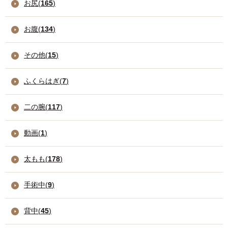
お尻(
165
)
お腹(
134
)
その他(
15
)
ふくらはぎ(
7
)
二の腕(
117
)
動画(
1
)
太もも(
178
)
手術中(
9
)
背中(
45
)