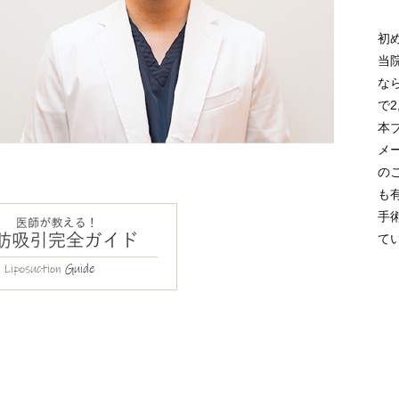
初
当
な
で
本
メ
の
も
手
て