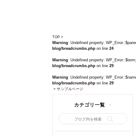
TOP
>
Warning
: Undefined property: WP_Error::$pare
blog/breadcrumbs.php
on line
24
Warning
: Undefined property: WP_Error::$term
blog/breadcrumbs.php
on line
29
Warning
: Undefined property: WP_Error::$nam
blog/breadcrumbs.php
on line
29
>
サンプルページ
カテゴリ一覧