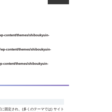
wp-content/themes/shiboukyuin-
/wp-content/themes/shiboukyuin-
p-content/themes/shiboukyuin-
に固定され、(多くのテーマでは) サイト