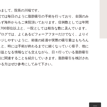
めまして。院長の川端です。
院では毎日のように脂肪吸引の手術を行っており、全国のみ
らず海外からもご来院頂いております。症例数としては年間
2,700部位以上と、一院としては相当な数に及んでいます。
ブログでは、よくあるビフォーアフターだけでなく、よりイ
ージしやすいように、術後の経過や実際の吸引量はもちろん
こと、時には手術が終わるまでに細くなっていく様子、他に
有益となる情報なども交えながら、日々行っている脂肪吸引
術に関連することを紹介していきます。脂肪吸引を検討され
いる方はぜひ参考にしてみて下さい。