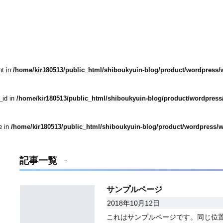
nt in
/home/kir180513/public_html/shiboukyuin-blog/product/wordpress/
_id in
/home/kir180513/public_html/shiboukyuin-blog/product/wordpress
e in
/home/kir180513/public_html/shiboukyuin-blog/product/wordpress/w
記事一覧
サンプルページ
2018年10月12日
これはサンプルページです。同じ位置