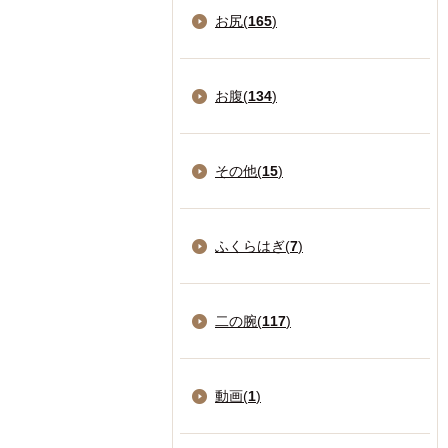
お尻(
165
)
お腹(
134
)
その他(
15
)
ふくらはぎ(
7
)
二の腕(
117
)
動画(
1
)