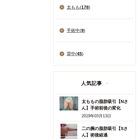
太もも(
178
)
手術中(
9
)
背中(
45
)
人気記事
太ももの脂肪吸引【Nさ
ん】手術前後の変化
2019年03月13日
二の腕の脂肪吸引【Sさ
ん】術後経過