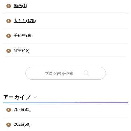
動画(
1
)
太もも(
178
)
手術中(
9
)
背中(
45
)
アーカイブ
2026
(
31
)
2025
(
50
)