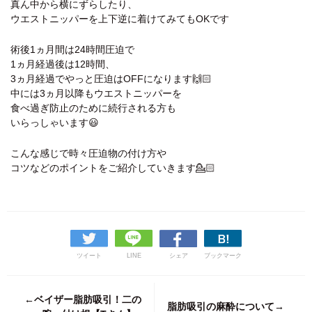
真ん中から横にずらしたり、
ウエストニッパーを上下逆に着けてみてもOKです
術後1ヵ月間は24時間圧迫で
1ヵ月経過後は12時間、
3ヵ月経過でやっと圧迫はOFFになります🙌🏻
中には3ヵ月以降もウエストニッパーを
食べ過ぎ防止のために続行される方も
いらっしゃいます😃
こんな感じで時々圧迫物の付け方や
コツなどのポイントをご紹介していきます💁🏻
ツイート
LINE
シェア
ブックマーク
←ベイザー脂肪吸引！二の
脂肪吸引の麻酔について→