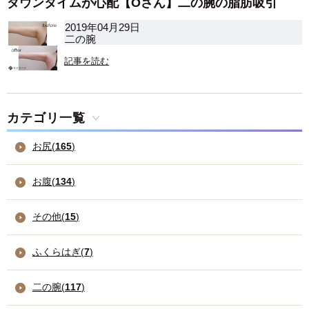
ダウンタイムが心配【Oさん】二の腕の脂肪吸引
2019年04月29日
二の腕
記事を読む
カテゴリ一覧
お尻(
165
)
お腹(
134
)
その他(
15
)
ふくらはぎ(
7
)
二の腕(
117
)