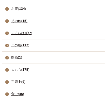
お腹(
134
)
その他(
15
)
ふくらはぎ(
7
)
二の腕(
117
)
動画(
1
)
太もも(
178
)
手術中(
9
)
背中(
45
)