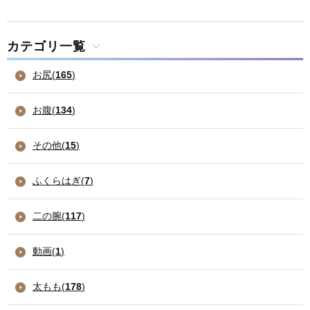
カテゴリ一覧
お尻(
165
)
お腹(
134
)
その他(
15
)
ふくらはぎ(
7
)
二の腕(
117
)
動画(
1
)
太もも(
178
)