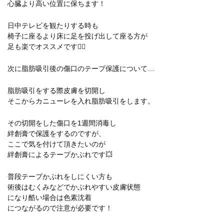
心臓より高い位置に保ちます！
日中テレビを観たりする時も
椅子に座るより床に足を投げ出して座る方が
足も楽でオススメです☝🏻
次に脂肪吸引後の傷口のテープ保護について…
脂肪吸引をする際皮膚を切開し
そこからカニューレを入れ脂肪吸引をします。
その切開をした傷口を1週間消毒し
絆創膏で保護をするのですが、
ここで気を付けて頂きたいのが
絆創膏によるテープかぶれです💥
普段テープかぶれをしにくい方も
術後はむくみなどでかぶれやすい皮膚状態
になり酷い場合は色素沈着
につながるので注意が必要です！