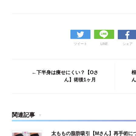
ツイート
LINE
シェア
←下半身は痩せにくい？【Oさ
ん】術後1ヶ月
関連記事
太ももの脂肪吸引【Mさん】再手術に