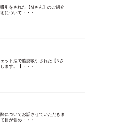
吸引をされた【Mさん】のご紹介
手術について・・・
ェット法で脂肪吸引された【Nさ
話します。【・・・
麻酔についてお話させていただきま
寝て目が覚め・・・