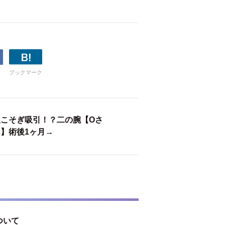
ブックマーク
根こそぎ吸引！？二の腕【Oさ
ん】術後1ヶ月→
ついて