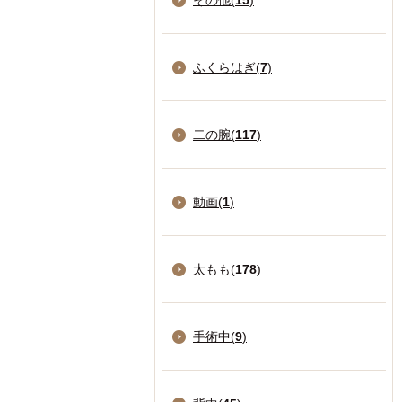
その他(
15
)
ふくらはぎ(
7
)
二の腕(
117
)
動画(
1
)
太もも(
178
)
手術中(
9
)